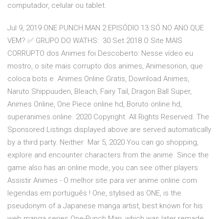
computador, celular ou tablet.
Jul 9, 2019 ONE PUNCH MAN 2 EPISÓDIO 13 SÓ NO ANO QUE
VEM? ✅ GRUPO DO WATHS: 30 Set 2018 O Site MAIS
CORRUPTO dos Animes foi Descoberto: Nesse vídeo eu
mostro, o site mais corrupto dos animes, Animesorion, que
coloca bots e Animes Online Gratis, Download Animes,
Naruto Shippuuden, Bleach, Fairy Tail, Dragon Ball Super,
Animes Online, One Piece online hd, Boruto online hd,
superanimes.online. 2020 Copyright. All Rights Reserved. The
Sponsored Listings displayed above are served automatically
by a third party. Neither Mar 5, 2020 You can go shopping,
explore and encounter characters from the anime. Since the
game also has an online mode, you can see other players
Assistir Animes - O melhor site para ver anime online com
legendas em português ! One, stylised as ONE, is the
pseudonym of a Japanese manga artist, best known for his
web manga series One-Punch Man, which was later remade