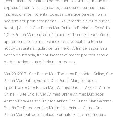
jovem chamado Saitama parece ser “NA MÉDIA”, desde sua
expressão sem vida, sua cabeça careca e seu físico nada
impressionante. No entanto, esse cara que parece normal
não tem seu problema normal… Na verdade ele é um super-
herói […] Assistir One Punch Man Dublado Dublado - Episódio
1,One Punch Man Dublado Dublado ep 1 online Descrição: O
aparentemente ordinário e inexpressivo Saitama tem um
hobby bastante singular: ser um herói. A fim perseguir seu
sonho da infância, treinou incansavelmente por três anos e
perdeu todos seus cabelo no processo.
Mar 20, 2017 - One Punch Man Todos os Episódios Online, One
Punch Man Online, Assistir One Punch Man, Todos os
Episódios de One Punch Man, Animes Orion – Assistir Anime
Online – Site Oficial. Ver Animes Online Animes Dublados
Animes Para Assistir Projetos Anime One Punch Man Saitama
Papéis De Parede Artista Multimídia. Animes Online. One
Punch Man Dublado Dublado. Formato: E assim começa a