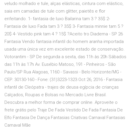
veludo molhado e tule, alças elásticas, cintura com elástico,
saia em camadas de tule com glitter, paietês e flor
enfeitando. 1- fantasia de luxo Bailarina tam 3 ? 35$ 2-
Fantasia de luxo Fada tam 3 ? 35$ 3- Fantasia minnie tam 5 ?
20$ 4- Vestido pink tam 4 ? 15$ ?Aceito tro Diadema - SP 26
Fantasia Vendo fantasia infantil do homem aranha importada
usada uma única vez em excelente estado de conservação.
Votorantim - SP De segunda a sexta, das 11h às 20h Sábados
das 11h às 17h Av. Eusébio Matoso, 191 - Pinheiros - São
Paulo/SP Rua Alagoas, 1160 - Savassi - Belo Horizonte/MG -
CEP: 30130-160 - Fone: (31)3223-1323 Oct 26, 2016 - Fantasia
infantil de Cleópatra - trajes de deusa egípcia de crianças
Calçados, Roupas e Bolsas no Mercado Livre Brasil.
Descubra a melhor forma de comprar online. Aproveite o
frete grátis pelo Traje De Fada Vestido De Fada Fantasia De
Elfo Fantasia De Dança Fantasias Criativas Carnaval Fantasias
Carnaval Mãe