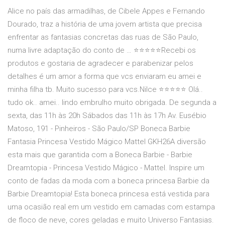
Alice no país das armadilhas, de Cibele Appes e Fernando
Dourado, traz a história de uma jovem artista que precisa
enfrentar as fantasias concretas das ruas de São Paulo,
numa livre adaptação do conto de … ⭐⭐⭐⭐⭐Recebi os
produtos e gostaria de agradecer e parabenizar pelos
detalhes é um amor a forma que vcs enviaram eu amei e
minha filha tb. Muito sucesso para vcs.Nilce ⭐⭐⭐⭐⭐ Olá..
tudo ok.. amei.. lindo embrulho muito obrigada. De segunda a
sexta, das 11h às 20h Sábados das 11h às 17h Av. Eusébio
Matoso, 191 - Pinheiros - São Paulo/SP Boneca Barbie
Fantasia Princesa Vestido Mágico Mattel GKH26A diversão
esta mais que garantida com a Boneca Barbie - Barbie
Dreamtopia - Princesa Vestido Mágico - Mattel. Inspire um
conto de fadas da moda com a boneca princesa Barbie da
Barbie Dreamtopia! Esta boneca princesa está vestida para
uma ocasião real em um vestido em camadas com estampa
de floco de neve, cores geladas e muito Universo Fantasias.