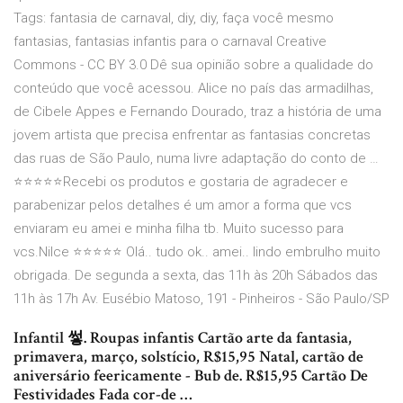
Tags: fantasia de carnaval, diy, diy, faça você mesmo
fantasias, fantasias infantis para o carnaval Creative
Commons - CC BY 3.0 Dê sua opinião sobre a qualidade do
conteúdo que você acessou. Alice no país das armadilhas,
de Cibele Appes e Fernando Dourado, traz a história de uma
jovem artista que precisa enfrentar as fantasias concretas
das ruas de São Paulo, numa livre adaptação do conto de …
⭐⭐⭐⭐⭐Recebi os produtos e gostaria de agradecer e
parabenizar pelos detalhes é um amor a forma que vcs
enviaram eu amei e minha filha tb. Muito sucesso para
vcs.Nilce ⭐⭐⭐⭐⭐ Olá.. tudo ok.. amei.. lindo embrulho muito
obrigada. De segunda a sexta, das 11h às 20h Sábados das
11h às 17h Av. Eusébio Matoso, 191 - Pinheiros - São Paulo/SP
Infantil 쎃. Roupas infantis Cartão arte da fantasia,
primavera, março, solstício, R$15,95 Natal, cartão de
aniversário feericamente - Bub de. R$15,95 Cartão De
Festividades Fada cor-de …