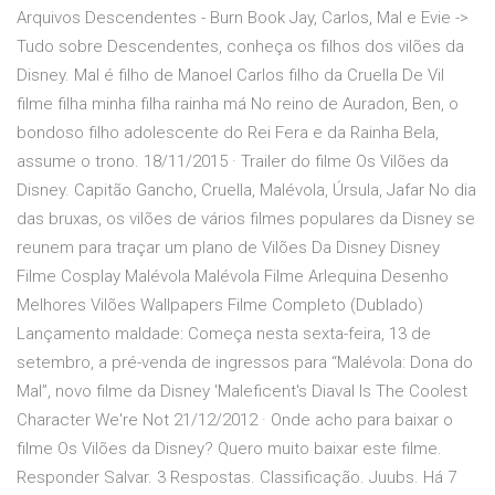
Arquivos Descendentes - Burn Book Jay, Carlos, Mal e Evie ->
Tudo sobre Descendentes, conheça os filhos dos vilões da
Disney. Mal é filho de Manoel Carlos filho da Cruella De Vil
filme filha minha filha rainha má No reino de Auradon, Ben, o
bondoso filho adolescente do Rei Fera e da Rainha Bela,
assume o trono. 18/11/2015 · Trailer do filme Os Vilões da
Disney. Capitão Gancho, Cruella, Malévola, Úrsula, Jafar No dia
das bruxas, os vilões de vários filmes populares da Disney se
reunem para traçar um plano de Vilões Da Disney Disney
Filme Cosplay Malévola Malévola Filme Arlequina Desenho
Melhores Vilões Wallpapers Filme Completo (Dublado)
Lançamento maldade: Começa nesta sexta-feira, 13 de
setembro, a pré-venda de ingressos para “Malévola: Dona do
Mal”, novo filme da Disney 'Maleficent's Diaval Is The Coolest
Character We're Not 21/12/2012 · Onde acho para baixar o
filme Os Vilões da Disney? Quero muito baixar este filme.
Responder Salvar. 3 Respostas. Classificação. Juubs. Há 7