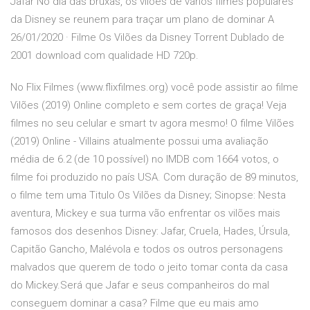
Jafar No dia das bruxas, os vilões de vários filmes populares
da Disney se reunem para traçar um plano de dominar A
26/01/2020 · Filme Os Vilões da Disney Torrent Dublado de
2001 download com qualidade HD 720p.
No Flix Filmes (www.flixfilmes.org) você pode assistir ao filme
Vilões (2019) Online completo e sem cortes de graça! Veja
filmes no seu celular e smart tv agora mesmo! O filme Vilões
(2019) Online - Villains atualmente possui uma avaliação
média de 6.2 (de 10 possível) no IMDB com 1664 votos, o
filme foi produzido no país USA. Com duração de 89 minutos,
o filme tem uma Titulo Os Vilões da Disney; Sinopse: Nesta
aventura, Mickey e sua turma vão enfrentar os vilões mais
famosos dos desenhos Disney: Jafar, Cruela, Hades, Úrsula,
Capitão Gancho, Malévola e todos os outros personagens
malvados que querem de todo o jeito tomar conta da casa
do Mickey.Será que Jafar e seus companheiros do mal
conseguem dominar a casa? Filme que eu mais amo