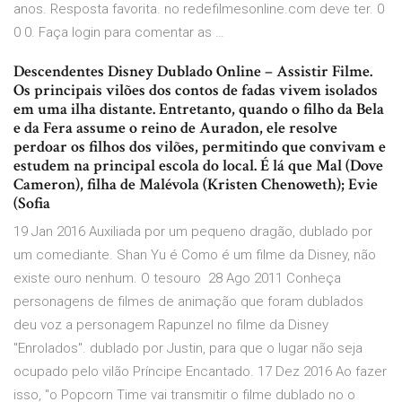
anos. Resposta favorita. no redefilmesonline.com deve ter. 0
0 0. Faça login para comentar as …
Descendentes Disney Dublado Online – Assistir Filme.
Os principais vilões dos contos de fadas vivem isolados
em uma ilha distante. Entretanto, quando o filho da Bela
e da Fera assume o reino de Auradon, ele resolve
perdoar os filhos dos vilões, permitindo que convivam e
estudem na principal escola do local. É lá que Mal (Dove
Cameron), filha de Malévola (Kristen Chenoweth); Evie
(Sofia
19 Jan 2016 Auxiliada por um pequeno dragão, dublado por
um comediante. Shan Yu é Como é um filme da Disney, não
existe ouro nenhum. O tesouro 28 Ago 2011 Conheça
personagens de filmes de animação que foram dublados
deu voz a personagem Rapunzel no filme da Disney
"Enrolados". dublado por Justin, para que o lugar não seja
ocupado pelo vilão Príncipe Encantado. 17 Dez 2016 Ao fazer
isso, "o Popcorn Time vai transmitir o filme dublado no o